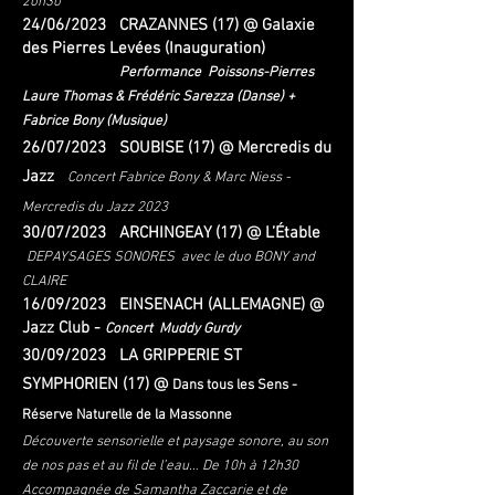
20h30
24/06/2023 CRAZANNES (17) @ Galaxie
des Pierres Levées (Inauguration)
Performance Poissons-Pierres
Laure Thomas & Frédéric Sarezza (Danse) +
Fabrice Bony (Musique)
26
/07/2023 SOUBISE (17) @ Mercredis du
Jazz
Concert Fabrice Bony & Marc Niess -
Mercredis du Jazz 2023
30/
07/2023 ARCHINGEAY (17) @ L’Étable
DEPAYSAGES SONORES
avec le duo BONY and
CLAIRE
16/09/2023 EINSENACH (ALLEMAGNE) @
Jazz Club -
Concert Muddy Gur
dy
30/09/2023
LA GRIPPERIE ST
SYMPHORIEN (17) @
Dans tous les Sens -
Réserve Naturelle de la Massonne
Découverte sensorielle et paysage sonore, au son
de nos pas et au fil de l’eau… De 10h à 12h30
Accompagnée de Samantha Zaccarie et de