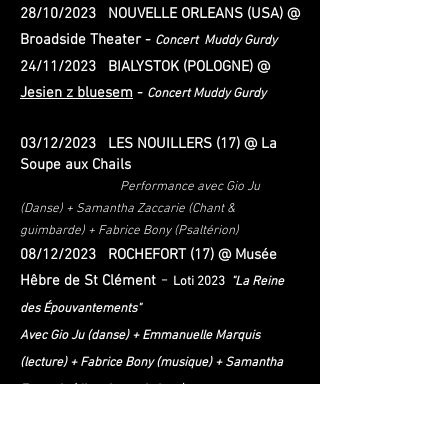
28
/10/2023 NOUVELLE ORLEANS (USA) @
Broadside Theater -
Concert Muddy Gurdy
2
4
/11/2023 BIALYSTOK (POLOGNE) @
Jesien z bluesem
-
Concert Muddy Gurdy
03
/12/2023 LES NOUILLERS (17) @ La
Soupe aux Chails
Performance avec Gio Ju
(Danse) + Samantha Zaccarie (Chant &
guimbarde) + Fabrice Bony (Psaltérion)
08/12/2023 ROCHEFORT (17) @ Musée
-
Hêbre de St Clément
Loti 2023
"La Reine
des Épouvantements"
Avec
Gio Ju
(danse) + Emmanuelle Marquis
(lecture) + Fabrice Bony (musique) + Samantha
Zaccarie (direction artistique)
______________________________________________