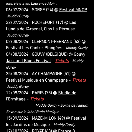
Interview avec Laurence Aloir .
06/07/2024 SORGE (24) @
Festival MNOP
Muddy Gurdy
22/07/2024 ROCHEFORT (17) @ Les
Lundis de l'Arsenal, Clos La Pérouse
Muddy Gurdy
02/08/2024 CLERMONT-FERRAND (63) @
Festival Les Contre-Plongées
Muddy Gurdy
04/08/2024 GOUVY (BELGIQUE) @
Gouvy
Jazz and Blues Festival
-
Tickets
Muddy
Gurdy
25/08/2024 AY-CHAMPAGNE (51) @
Festival Musique en Champagne
-
Tickets
Muddy Gurdy
12/09/2024 PARIS (75) @
Studio de
l'Ermitage
-
Tickets
Muddy Gurdy - Sortie de l'album
Seven sur le label Buda Musique
15/09/2024 MAZE-MILON (49) @ Festival
les Jardins de Musique
Muddy Gurdy
17/10/2024 ROYAT (63) @ France 3