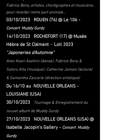
Fabrice Bony, artistes, chorégraphes et musiciens,
pour réveiller notre part animale…
03/10/2023 ROUEN (76) @ Le 106 -
Concert Muddy Gurdy
14
/1
0/2023 ROCHEFORT (17) @ Musée
-
Hèbre de St Clément
Loti 2023
"Japoneries d'Automne"
Avec Kaori Asahiro (danse), Fabrice Bony &
Satoru Kita (musique), Catherine Jamain (lecture)
& Samantha Zaccarie (direction artistique)
Du 16
/10 au
NOUVELLE ORLEANS -
LOUISIANE (USA
)
30/10/2023
Tournage &
Enregistrement du
nouvel album de Muddy Gurdy
27/10/2023 NOUVELLE ORLEANS (USA) @
Isabelle Jacopin's Gallery -
Concert Muddy
Gurdy