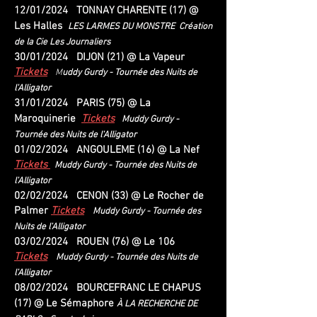
12
/01/2024 TONNAY CHARENTE (17) @
Les Halles
LES LARMES DU MONSTRE
Création
de la Cie Les Journaliers
30/01/2024 DIJON (21) @ La Vapeur
Tickets
M
uddy Gurdy
- Tournée des Nuits de
l'Alligator
31
/01/2024 PARIS (75) @ La
Maroquinerie
Tickets
Muddy Gurdy
-
Tournée des Nuits de l'Alligator
01
/02/2024 ANGOULEME (16) @ La Nef
Tickets
Muddy Gurdy
- Tournée des Nuits de
l'Alligator
02
/02/2024 CENON (33) @ Le Rocher de
Palmer
Tickets
Muddy Gurdy
- Tournée des
Nuits de l'Alligator
03
/02/2024 ROUEN (76) @ Le 106
Tickets
Muddy Gurdy
- Tournée des Nuits de
l'Alligator
08/02/2024 BOURCEFRANC LE CHAPUS
(17) @ Le Sémaphore
À LA RECHERCHE DE