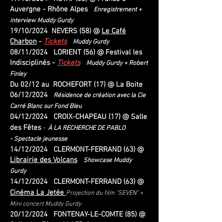
Auvergne - Rhône Alpes
Enregistrement +
interview Muddy Gurdy
19/10/2024 NEVERS (58) @
Le Café
Charbon
-
Tickets
Muddy Gurdy
08/11/2024 LORIENT (56) @ Festival les
Indisciplinés -
Tickets
Muddy Gurdy + Robert
Finley
Du 02/12
au ROCHEFORT (17) @ La Boite
06/12/2024
Résidence de création avec la Cie
Carré Blanc sur Fond Bleu
04/12/2024 CROIX-CHAPEAU (17) @ Salle
des Fêtes
-
À LA RECHERCHE DE PABLO
-
Spectacle jeunesse
14/12/2024 CLERMONT-FERRAND (63) @
Librairie des Volcans
Showcase Muddy
Gurdy
14/12/2024 CLERMONT-FERRAND (63) @
Cinéma La Jetée
Projection du film "SEVEN" +
Mini concert Muddy Gurdy
20/12/2024 FONTENAY-LE-COMTE (85) @