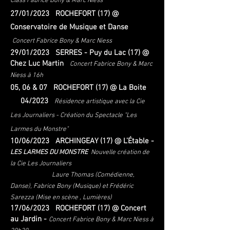
Class Fabrice Bony & Marc Niess
27/01/2023 ROCHEFORT (17) @
Conservatoire de Musique et Danse
Conc
ert Fabrice Bon
y & Marc Niess
29/01/2023 SERRES - Puy du Lac (17) @
Chez Luc Martin
Concert Fabrice Bony & Marc
Niess à 16h
05, 06 & 07 ROCHEFORT (17) @ La Boite
04/2023
Résidence artistique avec la Cie
Les Journaliers - Création du Spectacle "Les
Larmes du Monstre"
10/06/2023 ARCHINGEAY (17) @ L’Étable -
LES LARMES DU MONSTRE
Nouvelle création de
la Cie Les Journaliers
Laure Thomas (Comédienne,
Danse), Fabrice Bony (Musique) et Frédéric
Sarezza (Mise en scène , Lumières)
17/06/2023 ROCHEFORT (17) @ Concert
au Jardin -
Concert Fabrice Bony & Marc Niess à