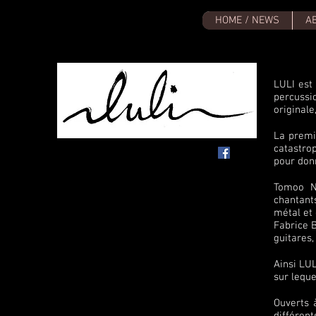
HOME / NEWS
A
LULI est
percussi
originale
La premi
catastro
pour don
Tomoo Na
chantants
métal et 
Fabrice B
guitares, 
Ainsi LUL
sur leque
Ouverts à