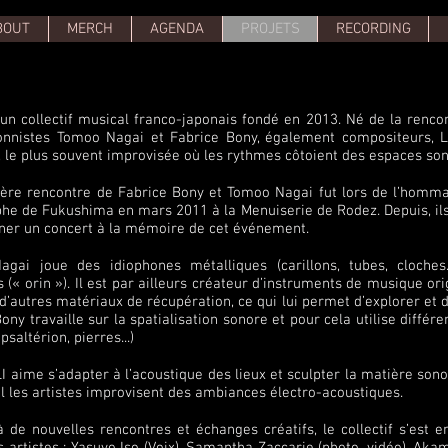
BOUT
MERCH
AGENDA
PROJETS
RECORDING
 un collectif musical franco-japonais fondé en 2013. Né de la renco
onnistes Tomoo Nagai et Fabrice Bony, également compositeurs,
, le plus souvent improvisée où les rythmes côtoient des espaces son
ère rencontre de Fabrice Bony et Tomoo Nagai fut lors de l’homma
phe de Fukushima en mars 2011 à la Menuiserie de Rodez. Depuis, il
ner un concert à la mémoire de cet événement.
gai joue des idiophones métalliques (carillons, tubes, cloch
 (« orin »). Il est par ailleurs créateur d’instruments de musique o
d’autres matériaux de récupération, ce qui lui permet d’explorer et 
ony travaille sur la spatialisation sonore et pour cela utilise différ
psaltérion, pierres...)
I aime s’adapter à l’acoustique des lieux et sculpter la matière sono
l les artistes improvisent des ambiances électro-acoustiques.
 de nouvelles rencontres et échanges créatifs, le collectif s’est e