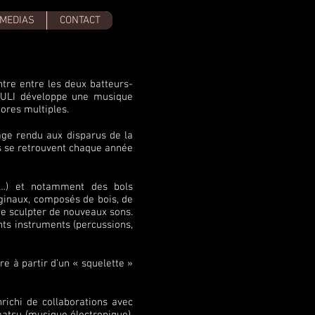
MEDIAS
CONTACT
ntre entre les deux batteurs-
 LULI développe une musique
ores multiples.
ge rendu aux disparus de la
s se retrouvent chaque année
es…) et notamment des bols
riginaux, composés de bois, de
de sculpter de nouveaux sons.
ents instruments (percussions,
re à partir d’un « squelette »
nrichi de collaborations avec