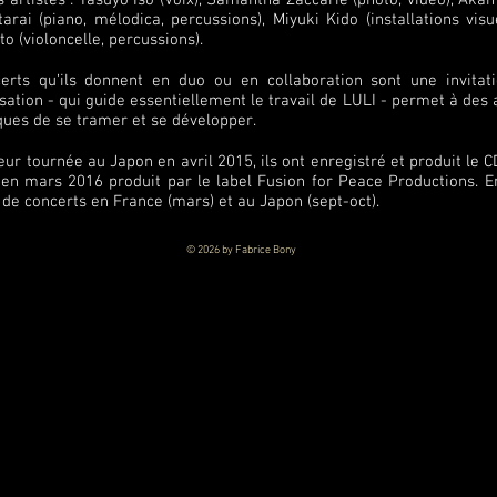
s artistes : Yasuyo Iso (Voix), Samantha Zaccarie (photo, vidéo), Ak
arai (piano, mélodica, percussions), Miyuki Kido (installations vis
to (violoncelle, percussions).
erts qu’ils donnent en duo ou en collaboration sont une invita
sation - qui guide essentiellement le travail de LULI - permet à de
ues de se tramer et se développer.
eur tournée au Japon en avril 2015, ils ont enregistré et produit le 
i en mars 2016 produit par le label Fusion for Peace Productions. E
de concerts en France (mars) et au Japon (sept-oct).
© 2026
by Fabrice Bony