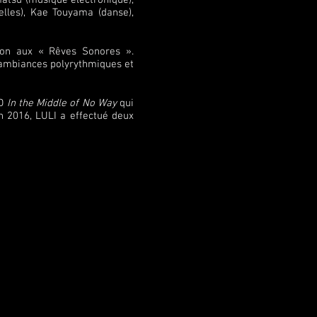
amatsu (musique électronique),
uelles), Kae Touyama (danse),
tion aux « Rêves Sonores ».
s ambiances polyrythmiques et
CD
In the Middle of No Way
qui
n 2016, LULI a effectué deux