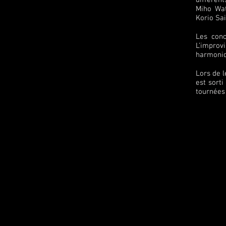
différent
Miho Wat
Korio Sai
Les conc
L’improvi
harmoniq
Lors de l
est sort
tournées 