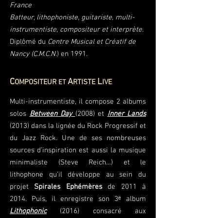
France
Batteur, lithophoniste, guitariste, multi-
instrumentiste, compositeur et interprète.
Diplômé du
Centre Musical et Créatif de
Nancy (C.M.C.N.
) en 1991.
C
A
L
OMPOSITEUR
RTISTE
IVE
ET
Multi-instrumentiste, il compose 2 albums
solos
Between Day
(2008) et
Inner Lands
(2013) dans la lignée du Rock Progressif et
du Jazz Rock. Une de ses nombreuses
sources d’inspiration est aussi la musique
minimaliste (Steve Reich…) et le
lithophone qu’il développe au sein du
projet
Spirales Ephémères
de 2011 à
2014. Puis, il enregistre son 3ᵉ album
Lithophonic
(2016) consacré aux