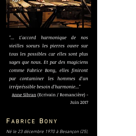
"... L'accord harmonique de nos
vieilles soeurs les pierres ouvre sur
tous les possibles car elles sont plus
sages que nous. Et par des magiciens
comme Fabrice Bony, elles finiront
par contaminer les hommes d'un
irrépréssible besoin d'harmonie..."
Anne Sibran
(Ecrivain / Romancière) -
Juin 2017
F
B
A B R I C E
O N Y
Né le 23 décembre 1970 à Besançon (25),