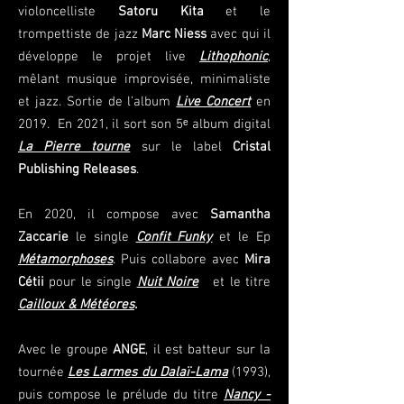
violoncelliste
Satoru Kita
et le
trompettiste de jazz
Marc Niess
avec qui il
développe le projet live
Lithophonic
,
mêlant musique improvisée, minimaliste
et jazz. Sortie de l’album
Live Concert
en
2019. En 2021, il sort son 5ᵉ album digital
La Pierre tourne
sur le label
Cristal
Publishing Releases
.
En 2020, il compose avec
Samantha
Zaccarie
le single
Confit Funky
et le Ep
Métamorphoses
. Puis collabore avec
Mira
Cétii
pour le single
Nuit Noire
et le titre
Cailloux & Météores
.
Avec le groupe
ANGE
, il est batteur sur la
tournée
Les Larmes du Dalaï-Lama
(1993),
puis compose le prélude du titre
Nancy -