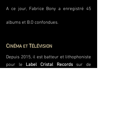
A ce jour, Fabrice Bony a enregistré 45
albums et B.O confondues.
C
T
INÉMA
ÉLÉVISION
ET
Depuis 2015, il est batteur et lithophoniste
pour le
Label Cristal Records
sur de
nombreuses B.O. cinéma et télévision,
avec la compositrice
Béatrice Thiriet
pour
le film
Corniche Kennedy
(Cinéma – 2017)
et le compositeur
Renaud Barbier
pour les
documentaires
Quand Homo Sapiens
faisait son Cinéma
(Arte Tv - 2015),
Comme des Sardines en Boite
(France 3 -
2017),
Les Nouveaux Mondes Sauvages
(Arte Tv - 2020),
le film
Petit Pays
(Cinéma